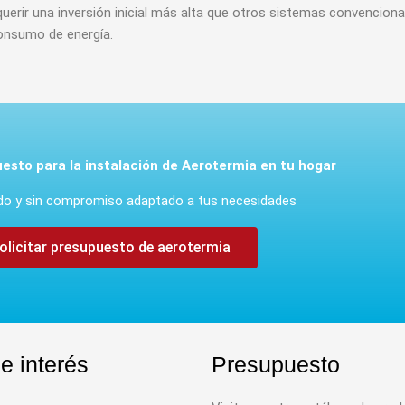
uerir una inversión inicial más alta que otros sistemas convenciona
consumo de energía.
esto para la instalación de Aerotermia en tu hogar
ado y sin compromiso adaptado a tus necesidades
olicitar presupuesto de aerotermia
e interés
Presupuesto