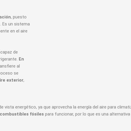
ación
, puesto
o. Es un sistema
ente en el aire
s capaz de
rigerante.
En
ransfiere al
proceso se
ire exterior
,
 vista energético, ya que aprovecha la energía del aire para climatiza
combustibles fósiles
para funcionar, por lo que es una alternativ