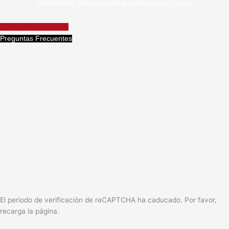
Aerotermia. Servicio todo en uno para su hogar
Solicitar Presupuesto
Preguntas Frecuentes
El periodo de verificación de reCAPTCHA ha caducado. Por favor,
recarga la página.