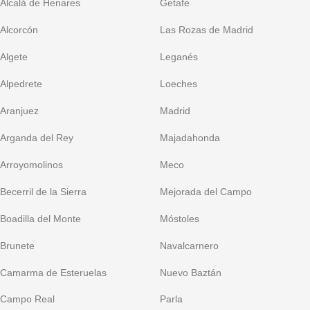
Alcalá de Henares
Getafe
Alcorcón
Las Rozas de Madrid
Algete
Leganés
Alpedrete
Loeches
Aranjuez
Madrid
Arganda del Rey
Majadahonda
Arroyomolinos
Meco
Becerril de la Sierra
Mejorada del Campo
Boadilla del Monte
Móstoles
Brunete
Navalcarnero
Camarma de Esteruelas
Nuevo Baztán
Campo Real
Parla