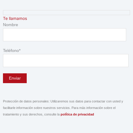
Ir
4
2
2
al
4
9
8
contenido
Te llamamos
p
p
p
Nombre
r
r
r
o
o
o
d
d
d
Teléfono*
u
u
u
c
c
c
t
t
t
o
o
o
s
s
s
Protección de datos personales: Utilizaremos sus datos para contactar con usted y
facilitarle información sobre nuestros servicios. Para más información sobre el
tratamiento y sus derechos, consulte la
política de privacidad