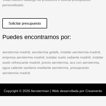
personalizado.
Solicitar presupuesto
Puedes encontrarnos por:
aerotermia madrid, aerotermia getafe, instalar aerotermia madrid,
empresa aerotermia madrid, instalar suelo radiante madrid, instalar
suelo refrescante madrid, precio aerotermia, acs con aerotermia,
agua caliente sanitaria mediante aerotermia, presupuesto
aerotermia madrid
Copyright © 2026 Aerotermian | Web desarrollada por
Creamerito