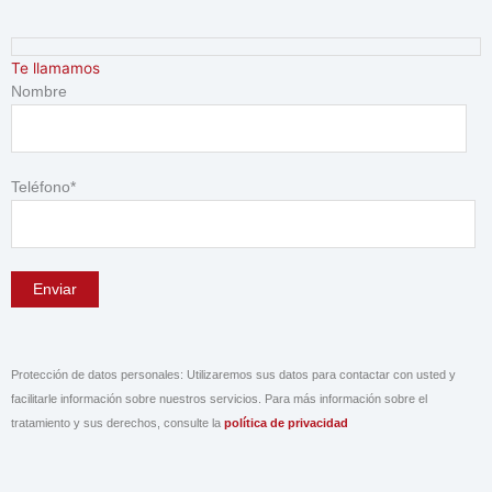
Ir
4
2
2
al
4
9
8
contenido
Te llamamos
p
p
p
Nombre
r
r
r
o
o
o
d
d
d
Teléfono*
u
u
u
c
c
c
t
t
t
o
o
o
s
s
s
Protección de datos personales: Utilizaremos sus datos para contactar con usted y
facilitarle información sobre nuestros servicios. Para más información sobre el
tratamiento y sus derechos, consulte la
política de privacidad