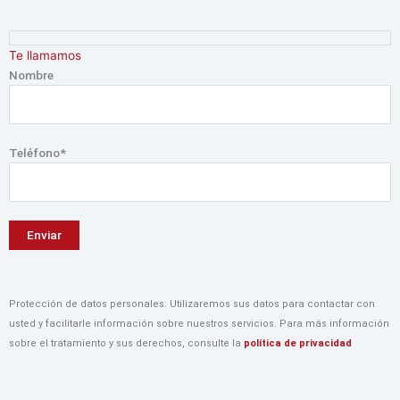
Ir
4
2
2
al
4
9
8
contenido
Te llamamos
p
p
p
Nombre
r
r
r
o
o
o
d
d
d
Teléfono*
u
u
u
c
c
c
t
t
t
o
o
o
s
s
s
Protección de datos personales: Utilizaremos sus datos para contactar con
usted y facilitarle información sobre nuestros servicios. Para más información
sobre el tratamiento y sus derechos, consulte la
política de privacidad