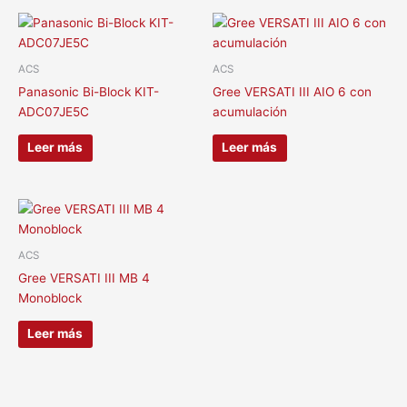
ACS
ACS
Panasonic Bi-Block KIT-
Gree VERSATI III AIO 6 con
ADC07JE5C
acumulación
Leer más
Leer más
ACS
Gree VERSATI III MB 4
Monoblock
Leer más