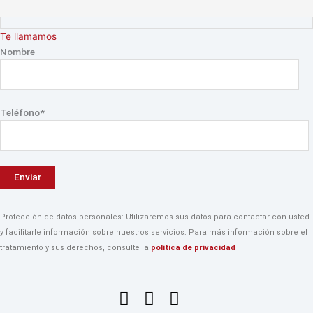
Ir
4
2
2
Te llamamos
al
4
9
8
Nombre
contenido
p
p
p
r
r
r
o
o
o
Teléfono*
d
d
d
u
u
u
c
c
c
t
t
t
o
o
o
s
s
s
Protección de datos personales: Utilizaremos sus datos para contactar con usted
y facilitarle información sobre nuestros servicios. Para más información sobre el
tratamiento y sus derechos, consulte la
política de privacidad