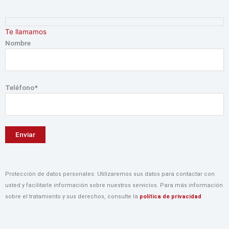
Ir
4
2
2
al
4
9
8
contenido
Te llamamos
p
p
p
Nombre
r
r
r
o
o
o
d
d
d
Teléfono*
u
u
u
c
c
c
t
t
t
o
o
o
s
s
s
Protección de datos personales: Utilizaremos sus datos para contactar con
usted y facilitarle información sobre nuestros servicios. Para más información
sobre el tratamiento y sus derechos, consulte la
política de privacidad