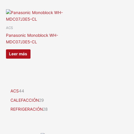
ACS
Panasonic Monoblock WH-
MDC07J3E5-CL
Leer más
ACS
44
CALEFACCIÓN
29
REFRIGERACIÓN
28