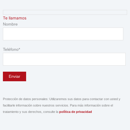
Ir
4
2
2
al
4
9
8
contenido
Te llamamos
p
p
p
Nombre
r
r
r
o
o
o
d
d
d
Teléfono*
u
u
u
c
c
c
t
t
t
o
o
o
s
s
s
Protección de datos personales: Utilizaremos sus datos para contactar con usted y
facilitarle información sobre nuestros servicios. Para más información sobre el
tratamiento y sus derechos, consulte la
política de privacidad